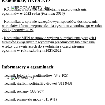
Komunikaty OKE/CKE:
-
Komunikat w sprawie harmonogramu przeprowadzania
egzaminów
w 2022 roku
(Formuła 2019)
-
Komunikat w sprawie szczegółowych sposobów dostosowania
warunków i form przeprowadzania egzaminu zawodowego
w roku
2022
(Formuła 2019)
-
Komunikat MEN w sprawie wykazu olimpiad tematycznych i
turniejów związanych z wybranym przedmiotem lub dziedziną
wiedzy uprawniających do zwolnienia z części pisemnej
egzaminu
w roku szkolnym 2021/2022
Informatory o egzaminach:
-
Technik fotografii i multimediów
(343 105)
-
Technik grafiki i poligrafii cyfrowej
(311 943)
-
Technik reklamy
(333 907)
-
Technik przemysłu mody
(311 941)