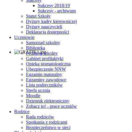
Sukcesy
Sukcesy 2018/19
Sukcesy - archiwum
Statut Szkoły
Dyżury kadry kierowniczej
Dyżury nauczycieli
Deklaracja dostępności
Uczniowie
Samorząd szkolny
Biblioteka
Pedagog szkolny
Gabinet profilaktyki
Opieka stomatologiczna
Ubezpieczenie NNW
Egzamin maturalny
Egzaminy zawodowe
Lista podręczników
Strefa ucznia
Moodle
Dziennik elektroniczny
Zobacz to! - prace uczniów
Rodzice
Rada rodziców
Spotkania z rodzicami
Bezpieczeństwo w sieci