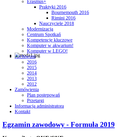
Erasmus+
Praktyki 2016
Bournemouth 2016
Rimini 2016
Nauczyciele 2018
Modernizacja
Centrum Spotkań
Kompetencje kluczowe
Komputer w akwarium!
Komputer w LEGO!
Archiwum
2016
2015
2014
2013
2012
Zamówienia
Plan postępowań
Przetargi
Informacja administratora
Kontakt
Egzamin zawodowy - Formuła 2019