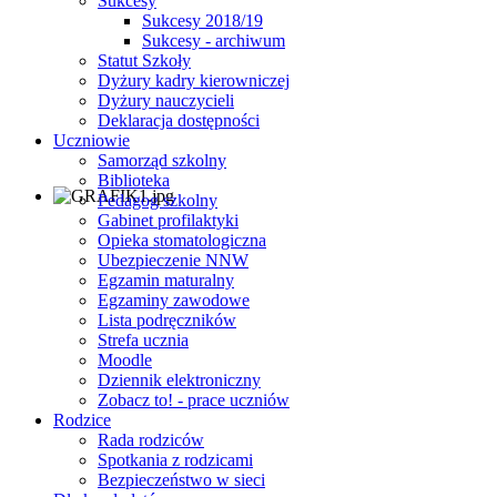
Sukcesy
Sukcesy 2018/19
Sukcesy - archiwum
Statut Szkoły
Dyżury kadry kierowniczej
Dyżury nauczycieli
Deklaracja dostępności
Uczniowie
Samorząd szkolny
Biblioteka
Pedagog szkolny
Gabinet profilaktyki
Opieka stomatologiczna
Ubezpieczenie NNW
Egzamin maturalny
Egzaminy zawodowe
Lista podręczników
Strefa ucznia
Moodle
Dziennik elektroniczny
Zobacz to! - prace uczniów
Rodzice
Rada rodziców
Spotkania z rodzicami
Bezpieczeństwo w sieci