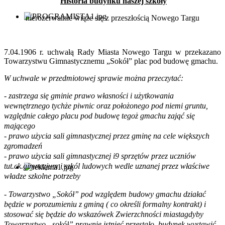
Historia budynku naszej szkoły
nierozerwalnie wiąże się z przeszłością Nowego Targu
7.04.1906 r. uchwałą Rady Miasta Nowego Targu w przekazano
Towarzystwu Gimnastycznemu „Sokół” plac pod budowę gmachu.
W uchwale w przedmiotowej sprawie można przeczytać:
- zastrzega się gminie prawo własności i użytkowania
wewnętrznego tychże piwnic oraz położonego pod niemi gruntu,
względnie całego placu pod budowę tegoż gmachu zająć się
mającego
- prawo użycia sali gimnastycznej przez gminę na cele większych
zgromadzeń
- prawo użycia sali gimnastycznej i9 sprzętów przez uczniów
tut.ck.gimnazjum i szkól ludowych wedle uznanej przez właściwe
władze szkolne potrzeby
- Towarzystwo „Sokół” pod względem budowy gmachu działać
będzie w porozumieniu z gminą ( co określi formalny kontrakt) i
stosować się będzie do wskazówek Zwierzchności miasta
gdyby
Towarzystwo „sokół” prawnie istnieć przestało, budynek wystawić