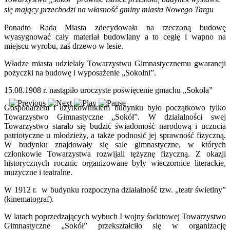
się mający przechodzi na własność gminy miasta Nowego Targu
Ponadto Rada Miasta zdecydowała na rzeczoną budowę
wyasygnować cały materiał budowlany a to cegłę i wapno na
miejscu wyrobu, zaś drzewo w lesie.
Władze miasta udzielały Towarzystwu Gimnastycznemu gwarancji
pożyczki na budowę i wyposażenie „Sokolni”.
15.08.1908 r. nastąpiło uroczyste poświęcenie gmachu „Sokoła”
Gospodarzem i użytkownikiem budynku było początkowo tylko
Towarzystwo Gimnastyczne „Sokół”. W działalności swej
Towarzystwo starało się budzić świadomość narodową i uczucia
patriotyczne u młodzieży, a także podnosić jej sprawność fizyczną.
W budynku znajdowały się sale gimnastyczne, w których
członkowie Towarzystwa rozwijali tężyznę fizyczną. Z okazji
historycznych rocznic organizowane były wieczornice literackie,
muzyczne i teatralne.
W 1912 r. w budynku rozpoczyna działalność tzw. „teatr świetlny”
(kinematograf).
W latach poprzedzających wybuch I wojny światowej Towarzystwo
Gimnastyczne „Sokół” przekształciło się w organizację