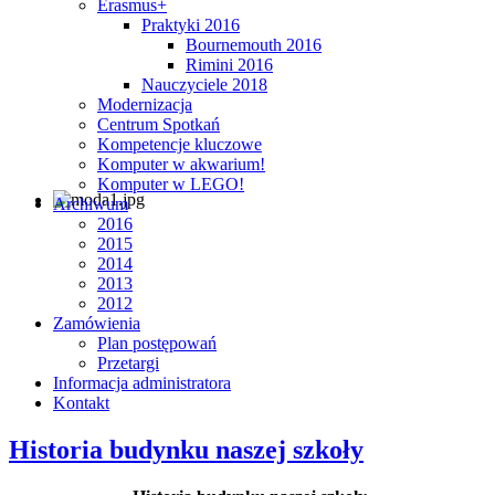
Erasmus+
Praktyki 2016
Bournemouth 2016
Rimini 2016
Nauczyciele 2018
Modernizacja
Centrum Spotkań
Kompetencje kluczowe
Komputer w akwarium!
Komputer w LEGO!
Archiwum
2016
2015
2014
2013
2012
Zamówienia
Plan postępowań
Przetargi
Informacja administratora
Kontakt
Historia budynku naszej szkoły