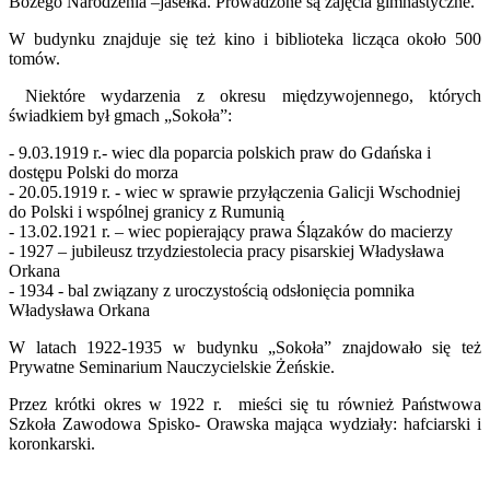
Bożego Narodzenia –jasełka. Prowadzone są zajęcia gimnastyczne.
W budynku znajduje się też kino i biblioteka licząca około 500
tomów.
Niektóre wydarzenia z okresu międzywojennego, których
świadkiem był gmach „Sokoła”:
- 9.03.1919 r.- wiec dla poparcia polskich praw do Gdańska i
dostępu Polski do morza
- 20.05.1919 r. - wiec w sprawie przyłączenia Galicji Wschodniej
do Polski i wspólnej granicy z Rumunią
- 13.02.1921 r. – wiec popierający prawa Ślązaków do macierzy
- 1927 – jubileusz trzydziestolecia pracy pisarskiej Władysława
Orkana
- 1934 - bal związany z uroczystością odsłonięcia pomnika
Władysława Orkana
W latach 1922-1935 w budynku „Sokoła” znajdowało się też
Prywatne Seminarium Nauczycielskie Żeńskie.
Przez krótki okres w 1922 r. mieści się tu również Państwowa
Szkoła Zawodowa Spisko- Orawska mająca wydziały: hafciarski i
koronkarski.