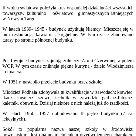
II wojna światowa położyła kres wspaniałej działalności wszystkich
towarzystw kulturalno – oświatowo –gimnastycznych istniejących
w Nowym Targu.
W latach 1939- 1945 - budynek użytkują Niemcy. Mieszczą się w
nim restauracja, kawiarnia, kręgielnie. W tym czasie zbudowano
tarasy po stronie północnej budynku.
Po II wojnie budynek zajmują żołnierze Armii Czerwonej, a potem
WOP. W tym czasie zniknęła piękna kurtyna - dzieło Włodzimierza
Tetmajera.
W 1951 r. nastąpiło przejęcie budynku przez szkołę.
Młodzież Podhala zdobywała tu kwalifikacje w zawodach: krawiec,
tkacz, kuśnierz, szewc, technik w zawodzie garbarz-futrzarz,
kaletnik, obuwnik. Dzisiaj niektóre z nich należą już do rzadkości.
W latach 1956 -1957 dobudowano II piętro budynku (7 sal
lekcyjnych).
Sokół to popularna nazwa naszej szkoły w środowisku
nowotarskim. Jest ona upamiętnieniem przedwojennego charakteru