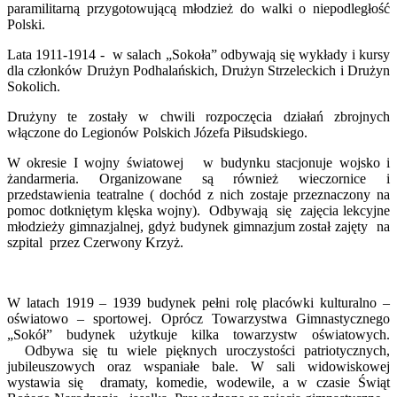
paramilitarną przygotowującą młodzież do walki o niepodległość
Polski.
Lata 1911-1914 - w salach „Sokoła” odbywają się wykłady i kursy
dla członków Drużyn Podhalańskich, Drużyn Strzeleckich i Drużyn
Sokolich.
Drużyny te zostały w chwili rozpoczęcia działań zbrojnych
włączone do Legionów Polskich Józefa Piłsudskiego.
W okresie I wojny światowej w budynku stacjonuje wojsko i
żandarmeria. Organizowane są również wieczornice i
przedstawienia teatralne ( dochód z nich zostaje przeznaczony na
pomoc dotkniętym klęska wojny). Odbywają się zajęcia lekcyjne
młodzieży gimnazjalnej, gdyż budynek gimnazjum został zajęty na
szpital przez Czerwony Krzyż.
W latach 1919 – 1939 budynek pełni rolę placówki kulturalno –
oświatowo – sportowej. Oprócz Towarzystwa Gimnastycznego
„Sokół” budynek użytkuje kilka towarzystw oświatowych.
Odbywa się tu wiele pięknych uroczystości patriotycznych,
jubileuszowych oraz wspaniałe bale. W sali widowiskowej
wystawia się dramaty, komedie, wodewile, a w czasie Świąt