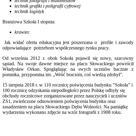
technik fotografii i multimediów
technik grafiki i poligrafii cyfrowej
technik logistyk
Branżowa Szkoła I stopnia:
krawiec
Jak widać oferta edukacyjna jest poszerzana o profile i zawody
odpowiadające potrzebom współczesnego rynku pracy.
Od września 2012 r. obok Sokoła pojawił się nowy, szacowny
sąsiad. Na swoje dawne miejsce na placu Słowackiego powrócił
Władysław Orkan. Spoglądając na swych uczniów bacznie z
pomnika, przypomina im: „Wróć braciom, coś wiedzą zdobył”.
15 sierpnia 2018 r. w 110 rocznicę poświęcenia budynku ”Sokoła” i
100 rocznicę odzyskania niepodległości przez Polskę odbyły się
obchody rocznicowe zorganizowane przez nauczycieli i uczniów
ZS1, zwieńczone odnowieniem poświęcenia budynku oraz
zasadzeniem na placu Słowackiego Dębu Wolności. Na pamiątkę
wydarzenia wykonano zdjęcie na wzór fotografii z 1908 roku.